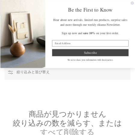
コンテンツ
FREE SHIPPING on Orders Over $175 (some exclusions apply)
Get a F
に進む
Be the First to Know
カ
Hear about new arrivals, limited-run products, surprise sales
ー
and more through our weekly rikumo Newsletter.
ト
save 10%
Sign up now and
on your first order.
Home
/
筑紫コレクション
筑紫コレクション
Subscribe
We never share your information with third parties.
絞り込みと並び替え
商品が見つかりません
絞り込みの数を減らす、または
すべて削除する