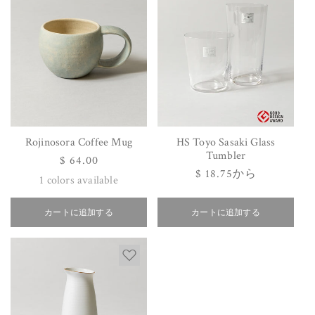
Rojinosora Coffee Mug
HS Toyo Sasaki Glass
Tumbler
通
$ 64.00
通
$ 18.75から
常
1
colors available
常
価
価
格
カートに追加する
カートに追加する
格