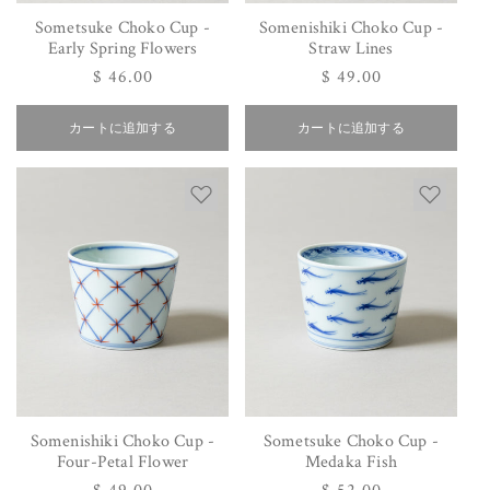
Sometsuke Choko Cup -
Somenishiki Choko Cup -
Early Spring Flowers
Straw Lines
通
$ 46.00
通
$ 49.00
常
常
カートに追加する
価
カートに追加する
価
格
格
Somenishiki Choko Cup -
Sometsuke Choko Cup -
Four-Petal Flower
Medaka Fish