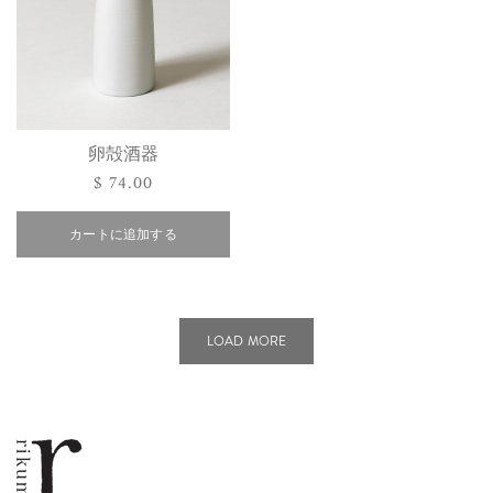
卵殻酒器
通
$ 74.00
常
カートに追加する
価
格
LOAD MORE