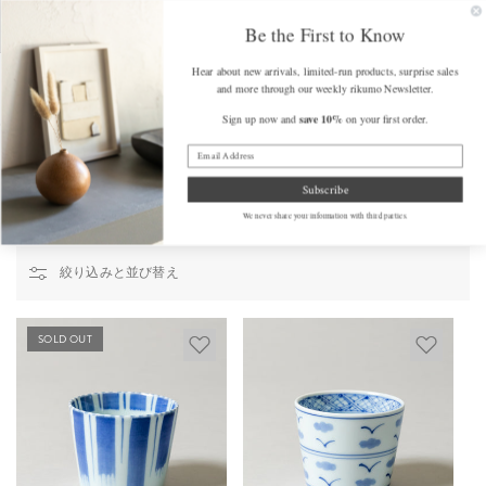
コンテンツ
FREE SHIPPING on Orders Over $175 (some exclusions apply)
Get a F
に進む
Be the First to Know
カ
Hear about new arrivals, limited-run products, surprise sales
ー
and more through our weekly rikumo Newsletter.
ト
save 10%
Sign up now and
on your first order.
Home
/
ドリンクウェア
Drinkware
Subscribe
Artisan-made drinkware and glass cups for every occasion.
We never share your information with third parties.
絞り込みと並び替え
SOLD OUT