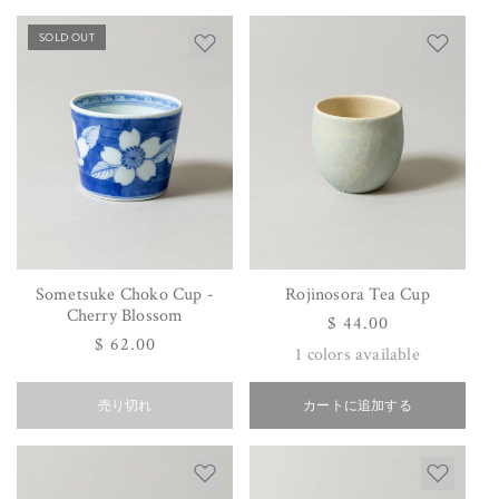
格
格
SOLD OUT
Sometsuke Choko Cup -
Rojinosora Tea Cup
Cherry Blossom
通
$ 44.00
通
$ 62.00
常
1
colors available
常
価
価
格
売り切れ
カートに追加する
格