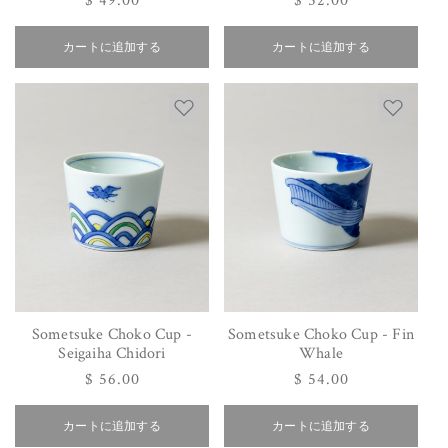
通
$ 49.00
通
$ 52.00
常
常
カートに追加する
価
カートに追加する
価
格
格
Sometsuke Choko Cup -
Sometsuke Choko Cup - Fin
Seigaiha Chidori
Whale
通
$ 56.00
通
$ 54.00
常
常
カートに追加する
価
カートに追加する
価