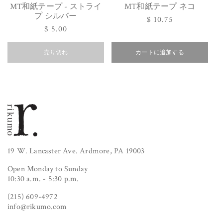
MT和紙テープ - ストライ
MT和紙テープ ネコ
プ シルバー
通
$ 10.75
通
$ 5.00
常
常
価
売り切れ
価
カートに追加する
格
格
19 W. Lancaster Ave. Ardmore, PA 19003
Open Monday to Sunday
10:30 a.m. - 5:30 p.m.
(215) 609-4972
info@rikumo.com