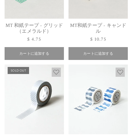
MT 和紙テープ - グリッド
MT和紙テープ - キャンド
（エメラルド）
ル
通
$ 4.75
通
$ 10.75
常
常
カートに追加する
価
カートに追加する
価
格
格
SOLD OUT