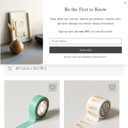
コンテンツ
FREE SHIPPING on Orders Over $175 (some exclusions apply)
Get a F
に進む
Be the First to Know
カ
Hear about new arrivals, limited-run products, surprise sales
ー
and more through our weekly rikumo Newsletter.
ト
save 10%
Sign up now and
on your first order.
Home
/
MT和紙テープ
MT和紙テープ
Subscribe
We never share your information with third parties.
絞り込みと並び替え