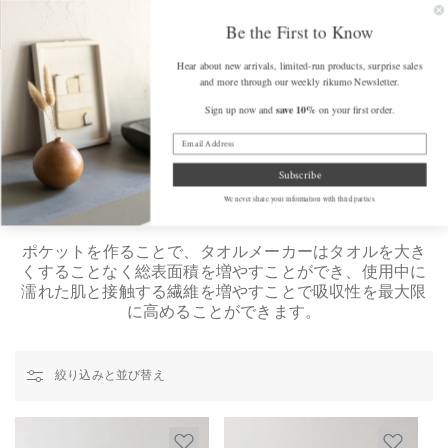
コンテンツ
FREE SHIPPING on Orders Over $175 (some exclusions apply)
Get a F
に進む
Be the First to Know
カ
Hear about new arrivals, limited-run products, surprise sales
ー
and more through our weekly rikumo Newsletter.
ト
save 10%
Sign up now and
on your first order.
Home
/
格子模様+ワッフルタオル
格子模様+ワッフルタオル
Subscribe
ワッフルや格子模様のタオルの独特の織り方は、時代を
We never share your information with third parties.
超えた外観をデザインするだけではありません。
ポケットを作ることで、タオルメーカーはタオルを大き
くすることなく総表面積を増やすことができ、使用中に
濡れた肌と接触する繊維を増やすことで吸収性を最大限
に高めることができます。
絞り込みと並び替え