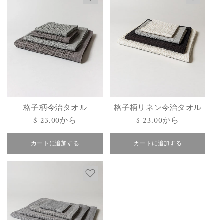
格子柄今治タオル
格子柄リネン今治タオル
通
$ 23.00から
通
$ 23.00から
常
常
カートに追加する
価
カートに追加する
価
格
格