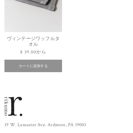
ヴィンテージワッフルタ
オル
通
$ 39.00から
常
カートに追加する
価
格
19 W. Lancaster Ave. Ardmore, PA 19003