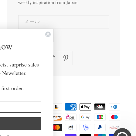
weekly inspiration from Japan.
メール
登録
Know
Facebook
Instagram
TikTok
Pinterest
ts, surprise sales
 Newsletter.
first order.
決
済
方
法
アメリカ合衆国 | USD $