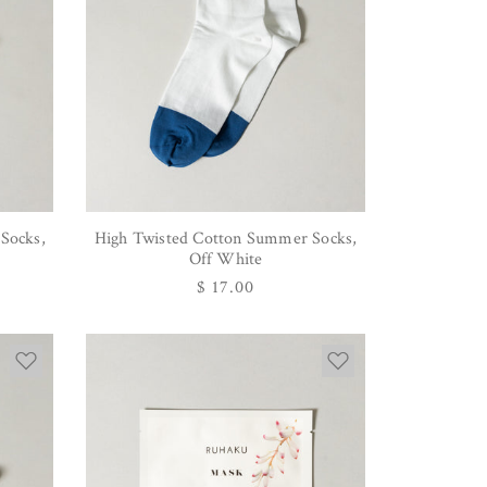
Socks,
High Twisted Cotton Summer Socks,
オプションを選択
Off White
通
$ 17.00
常
価
格