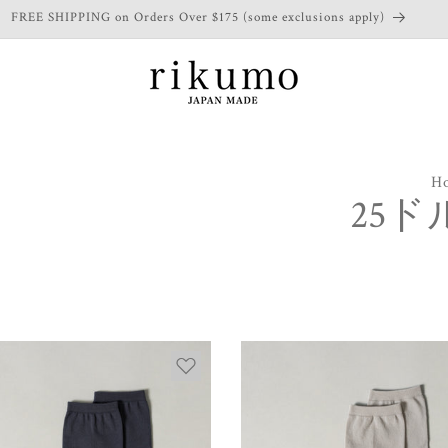
FREE SHIPPING on Orders Over $175 (some exclusions apply)
H
25