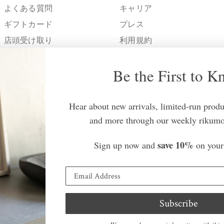
よくある質問
キャリア
ギフトカード
プレス
店頭受け取り
利用規約
配送 + 処理
プライバシーポリシー
Be the First to 
返品ポリシー
お問い合わせ
Hear about new arrivals, limited-run produc
and more through our weekly rikumo
save 10%
Sign up now and
on your 
国/地域
©
rikumo
2026.
All rights
シー
Subscribe
reserved.