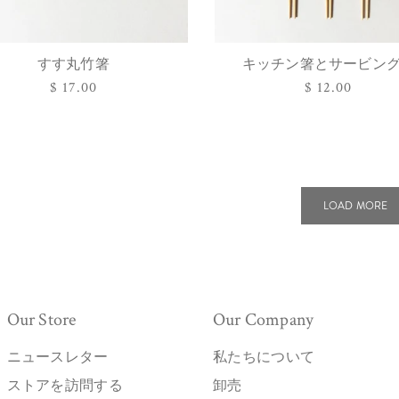
すす丸竹箸
キッチン箸とサービン
オプションを選択
オプションを選択
通
$ 17.00
通
$ 12.00
常
常
価
価
格
格
LOAD MORE
Our Store
Our Company
ニュースレター
私たちについて
ストアを訪問する
卸売