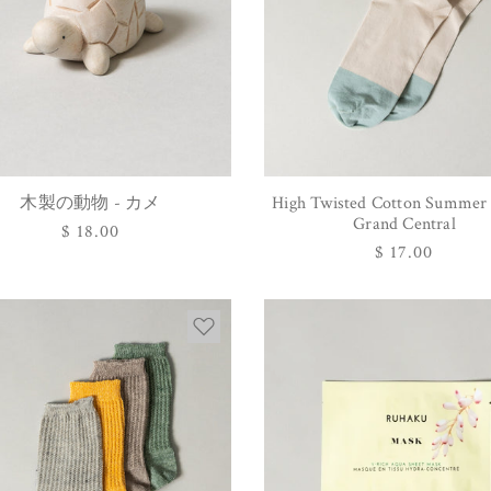
木製の動物 - カメ
High Twisted Cotton Summer 
カートに追加する
オプションを選択
Grand Central
通
$ 18.00
通
$ 17.00
常
常
価
価
格
格