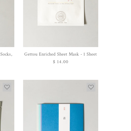
Socks,
Gettou Enriched Sheet Mask - 1 Sheet
カートに追加する
通
$ 14.00
常
価
格