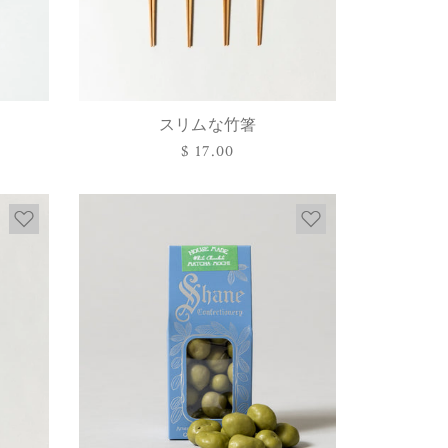
スリムな竹箸
オプションを選択
通
$ 17.00
常
価
格