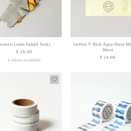
emeri Linen Sandal Socks
Gettou V-Rich Aqua Sheet Ma
オプションを選択
カートに追加する
Sheet
通
$ 20.00
通
$ 14.00
常
4
colors available
常
価
価
格
格