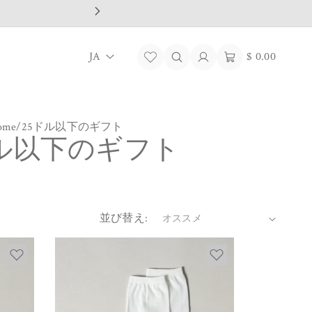
ロ
カ
言
グ
ー
JA
$ 0.00
イ
ト
語
ン
ome
/
25ドル以下のギフト
ドル以下のギフト
並び替え: