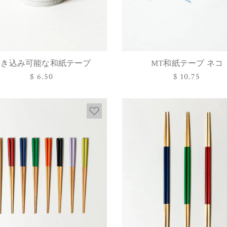
書き込み可能な和紙テープ
MT和紙テープ ネコ
オプションを選択
オプションを選択
通
$ 6.50
通
$ 10.75
常
常
価
価
格
格