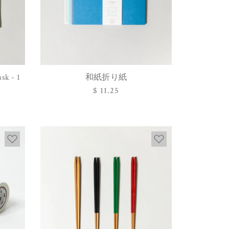
sk - 1
和紙折り紙
オプションを選択
通
$ 11.25
常
価
格