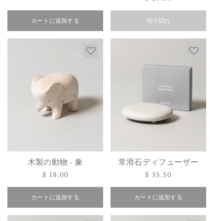
常
価
価
カートに追加する
格
売り切れ
格
木製の動物 - 象
常滑石ディフューザー
通
$ 18.00
通
$ 35.50
常
常
価
価
カートに追加する
カートに追加する
格
格