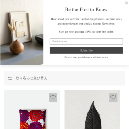
コンテンツ
FREE SHIPPING on Orders Over $175 (some exclusions apply)
Get a F
に進む
Be the First to Know
カ
Hear about new arrivals, limited-run products, surprise sales
ー
and more through our weekly rikumo Newsletter.
ト
save 10%
Sign up now and
on your first order.
Home
/
ホーム + ガーデン
ホーム + ガーデン
Subscribe
We never share your information with third parties.
絞り込みと並び替え