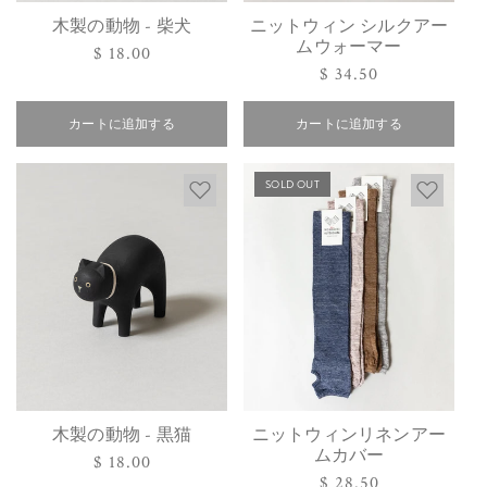
木製の動物 - 柴犬
ニットウィン シルクアー
ムウォーマー
通
$ 18.00
通
$ 34.50
常
常
価
価
カートに追加する
格
カートに追加する
格
SOLD OUT
木製の動物 - 黒猫
ニットウィンリネンアー
ムカバー
通
$ 18.00
通
$ 28.50
常