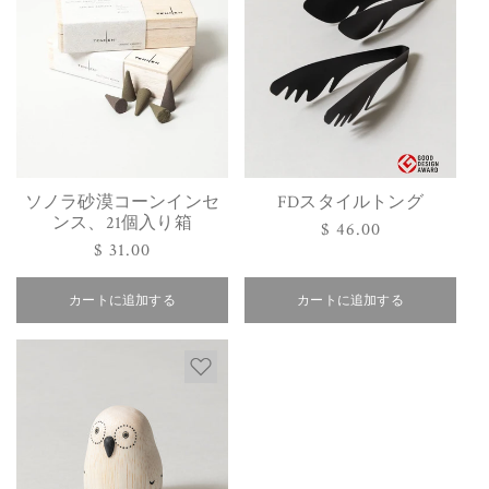
ソノラ砂漠コーンインセ
FDスタイルトング
ンス、21個入り箱
通
$ 46.00
通
$ 31.00
常
常
価
価
カートに追加する
カートに追加する
格
格