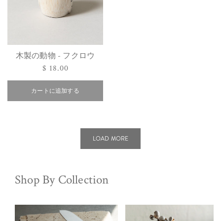
木製の動物 - フクロウ
通
$ 18.00
常
価
カートに追加する
格
LOAD MORE
Shop By Collection