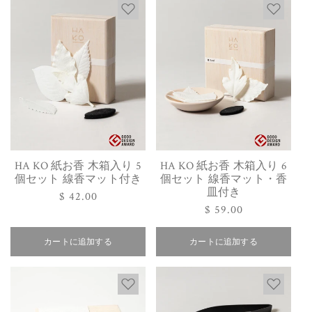
HA KO 紙お香 木箱入り 5
HA KO 紙お香 木箱入り 6
個セット 線香マット付き
個セット 線香マット・香
皿付き
通
$ 42.00
通
$ 59.00
常
常
価
価
カートに追加する
格
カートに追加する
格