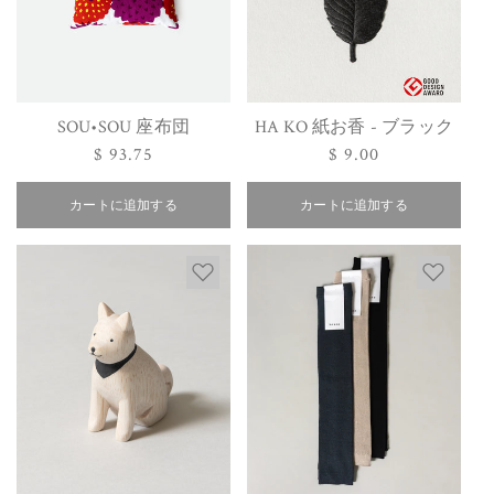
SOU•SOU 座布団
HA KO 紙お香 - ブラック
通
$ 93.75
通
$ 9.00
常
常
価
価
カートに追加する
カートに追加する
格
格